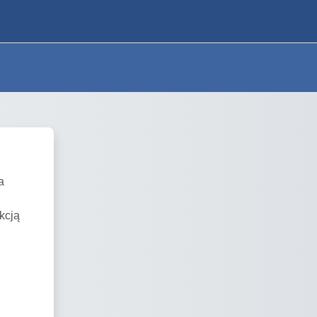
a
kcją