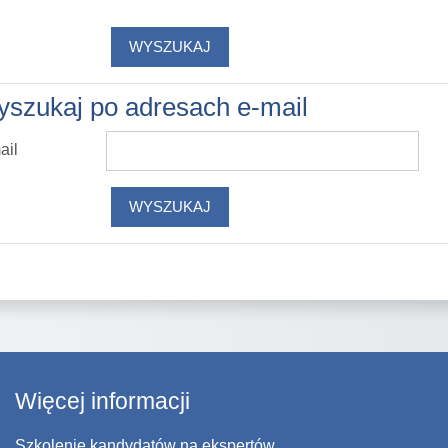
szukaj po adresach e-mail
szukaj po adresach e-mail
ail
Więcej informacji
Szkolenie kandydatów na ekspertów